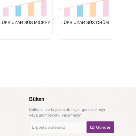
HIZLI
HIZLI
HIZLI
LÜKS UZAR SÜS MICKEY
LÜKS UZAR SÜS ÖRÜMCEK ADAM
LÜKS 
GÖNDERİ
GÖNDERİ
GÖND
Bülten
Bültenimize kaydolarak hiçbir güncellemeyi
veya promosyonu kaçırmayın.
E-
Gönder
posta