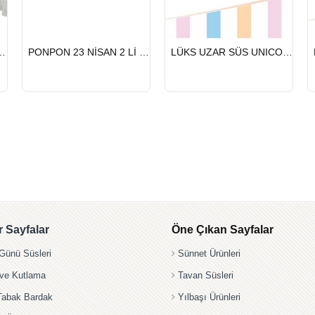
HIZLI
HIZLI
NİSAN 2 Lİ BEYAZ
PONPON 23 NİSAN 2 Lİ GÜMÜŞ
LÜKS UZAR SÜS UNICORN
GÖNDERİ
GÖNDERİ
 Sayfalar
Öne Çıkan Sayfalar
ünü Süsleri
Sünnet Ürünleri
 ve Kutlama
Tavan Süsleri
Tabak Bardak
Yılbaşı Ürünleri