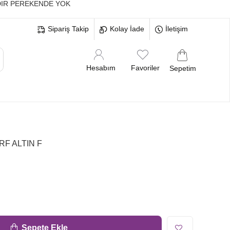
IR PEREKENDE YOK
Sipariş Takip
Kolay İade
İletişim
Hesabım
Favoriler
Sepetim
MELERİ
BEKARLIĞA VEDA BRİDE
RF ALTIN F
Sepete Ekle