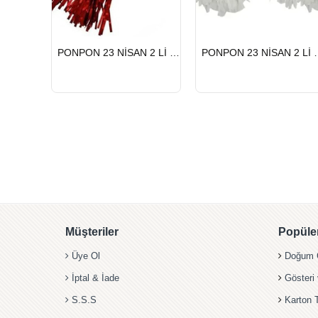
HIZLI
HIZLI
PONPON 23 NİSAN 2 Lİ KIRMIZI
PONPON 23 
GÖNDERİ
GÖNDERİ
Müşteriler
Popüler
Üye Ol
Doğum G
İptal & İade
Gösteri
S.S.S
Karton 