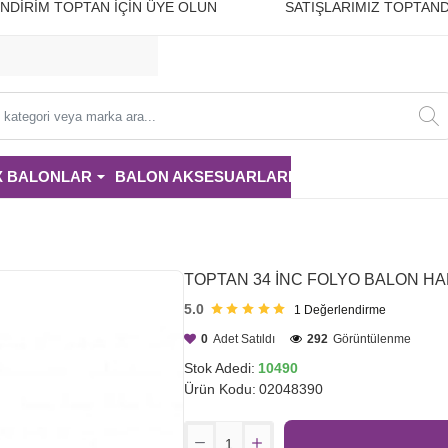
10 İNDİRİM TOPTAN İÇİN ÜYE OLUN SATIŞLARIMIZ TOPTAND
i
X BALONLAR
BALON AKSESUARLARI
PARTİ MALZE
TOPTAN 34 İNC FOLYO BALON HA
5.0
1
Değerlendirme
0
Adet Satıldı
292
Görüntülenme
Stok Adedi:
10490
Ürün Kodu:
02048390