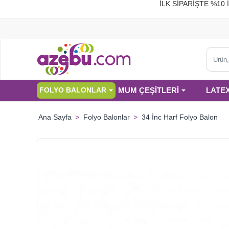
İLK SİPARİŞTE %
Ürün,
kategor
veya
MUM ÇEŞİTLERİ
LATE
FOLYO BALONLAR
marka
ara...
Folyo Balonlar
34 İnc Harf Folyo Balon
home