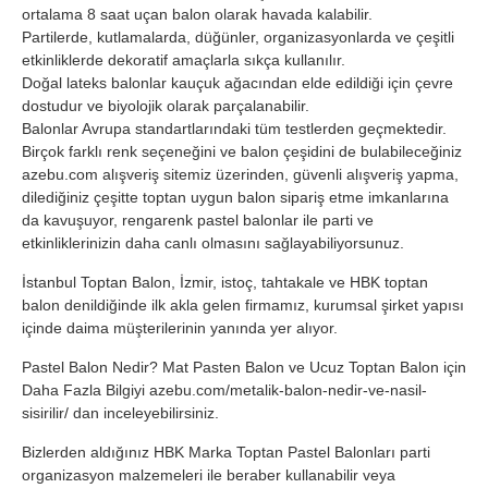
ortalama 8 saat uçan balon olarak havada kalabilir.
Partilerde, kutlamalarda, düğünler, organizasyonlarda ve çeşitli
etkinliklerde dekoratif amaçlarla sıkça kullanılır.
Doğal lateks balonlar kauçuk ağacından elde edildiği için çevre
dostudur ve biyolojik olarak parçalanabilir.
Balonlar Avrupa standartlarındaki tüm testlerden geçmektedir.
Birçok farklı renk seçeneğini ve balon çeşidini de bulabileceğiniz
azebu.com alışveriş sitemiz üzerinden, güvenli alışveriş yapma,
dilediğiniz çeşitte toptan uygun balon sipariş etme imkanlarına
da kavuşuyor, rengarenk pastel balonlar ile parti ve
etkinliklerinizin daha canlı olmasını sağlayabiliyorsunuz.
İstanbul Toptan Balon, İzmir, istoç, tahtakale ve HBK toptan
balon denildiğinde ilk akla gelen firmamız, kurumsal şirket yapısı
içinde daima müşterilerinin yanında yer alıyor.
Pastel Balon Nedir? Mat Pasten Balon ve Ucuz Toptan Balon için
Daha Fazla Bilgiyi azebu.com/metalik-balon-nedir-ve-nasil-
sisirilir/ dan inceleyebilirsiniz.
Bizlerden aldığınız HBK Marka Toptan Pastel Balonları parti
organizasyon malzemeleri ile beraber kullanabilir veya