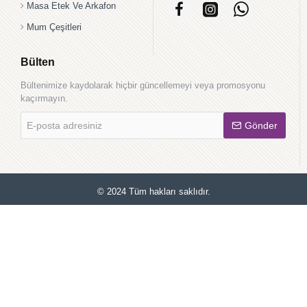
Masa Etek Ve Arkafon
Mum Çeşitleri
Bülten
Bültenimize kaydolarak hiçbir güncellemeyi veya promosyonu
kaçırmayın.
E-
Gönder
posta
adresiniz
© 2024 Tüm hakları saklıdır.