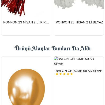
HIZLI
HIZLI
PONPON 23 NİSAN 2 Lİ KIRMIZI
PONPON 23 NİSAN 2 Lİ BEYAZ
GÖNDERİ
GÖNDERİ
Ürünü Alanlar Bunları Da Aldı
HIZLI
BALON CHROME 50 AD SİYAH
GÖNDERİ
KARGO
ÜCRETSİZ