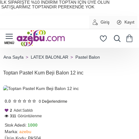
İLK SİPARİŞTE %10 İNDİRİM TOPTAN İÇİN ÜYE OLUN
SATIŞLARIMIZ TOPTANDIR PEREKENDE YOK
Giriş
Kayıt
LATEX BALONLAR
Pastel Balon
home
Toptan Pastel Kum Beji Balon 12 inc
HIZLI
GÖNDERİ
0.0
0
Değerlendirme
2
Adet Satıldı
311
Görüntülenme
Stok Adedi:
1000
Marka:
azebu
Ürün Kodu:
PAS04