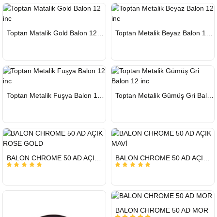
HIZLI
HIZLI
Toptan Matalik Gold Balon 12 inc
Toptan Metalik Beyaz Balon 12 inc
GÖNDERİ
GÖNDERİ
KARGO
KARGO
ÜCRETSİZ
ÜCRETSİZ
HIZLI
HIZLI
Toptan Metalik Fuşya Balon 12 inc
Toptan Metalik Gümüş Gri Balon 12 inc
GÖNDERİ
GÖNDERİ
KARGO
KARGO
ÜCRETSİZ
ÜCRETSİZ
HIZLI
HIZLI
BALON CHROME 50 AD AÇIK ROSE GOLD
BALON CHROME 50 AD AÇIK MAVİ
GÖNDERİ
GÖNDERİ
KARGO
KARGO
ÜCRETSİZ
ÜCRETSİZ
HIZLI
BALON CHROME 50 AD MOR
GÖNDERİ