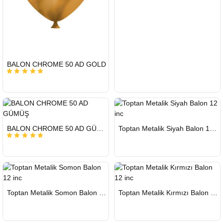
HIZLI
BALON CHROME 50 AD GOLD
GÖNDERİ
KARGO
ÜCRETSİZ
HIZLI
HIZLI
BALON CHROME 50 AD GÜMÜŞ
Toptan Metalik Siyah Balon 12 inc
GÖNDERİ
GÖNDERİ
KARGO
KARGO
ÜCRETSİZ
ÜCRETSİZ
HIZLI
HIZLI
Toptan Metalik Somon Balon 12 inc
Toptan Metalik Kırmızı Balon 12 inc
GÖNDERİ
GÖNDERİ
KARGO
KARGO
ÜCRETSİZ
ÜCRETSİZ