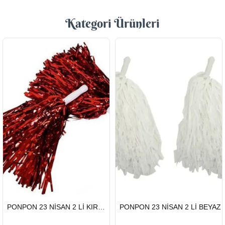
Kategori Ürünleri
HIZLI
HIZLI
PONPON 23 NİSAN 2 Lİ KIRMIZI
PONPON 23 NİSAN 2 Lİ BEYAZ
GÖNDERİ
GÖNDERİ