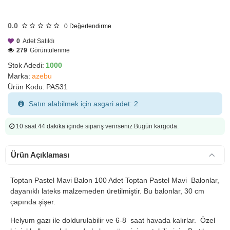
HIZLI
GÖNDERİ
0.0
0
Değerlendirme
0
Adet Satıldı
279
Görüntülenme
Stok Adedi:
1000
Marka:
azebu
Ürün Kodu:
PAS31
Satın alabilmek için asgari adet: 2
10 saat 44 dakika
içinde sipariş verirseniz Bugün kargoda.
Ürün Açıklaması
Toptan Pastel Mavi Balon 100 Adet
Toptan Pastel Mavi Balonlar,
dayanıklı lateks malzemeden üretilmiştir. Bu balonlar, 30 cm
çapında şişer.
Helyum gazı ile doldurulabilir ve 6-8 saat havada kalırlar. Özel