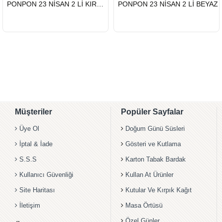
HIZLI
HIZLI
PONPON 23 NİSAN 2 Lİ KIRMIZI
PONPON 23 NİSAN 2 Lİ BEYAZ
GÖNDERİ
GÖNDERİ
Müşteriler
Popüler Sayfalar
Üye Ol
Doğum Günü Süsleri
İptal & İade
Gösteri ve Kutlama
S.S.S
Karton Tabak Bardak
Kullanıcı Güvenliği
Kullan At Ürünler
Site Haritası
Kutular Ve Kırpık Kağıt
İletişim
Masa Örtüsü
Özel Günler