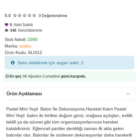
HIZLI
GÖNDERİ
0.0
0
Değerlendirme
0
Adet Satıldı
346
Görüntülenme
Stok Adedi:
1000
Marka:
azebu
Ürün Kodu:
ALIS12
Satın alabilmek için asgari adet: 2
En geç
08 Ağustos Cumartesi
günü kargoda.
Ürün Açıklaması
Pastel Mini Yeşil Balon İle Dekorasyona Hareket Katın
Pastel
Mini Yeşil balon ile birlikte doğum günü, mağaza açılışları, evlilik
teklifi ya da sünnet gibi tüm organizasyonlarınıza hareket
katabilirsiniz. Eğlenceli partiler denildiği zaman ilk akla gelen
balonlar olur. Balonlar ile süslenen dekorasyonlar daha hareketli