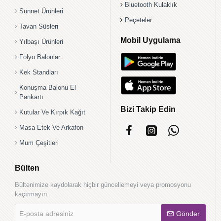
Bluetooth Kulaklık
Sünnet Ürünleri
Peçeteler
Tavan Süsleri
Mobil Uygulama
Yılbaşı Ürünleri
Folyo Balonlar
Kek Standları
Konuşma Balonu El
Pankartı
Bizi Takip Edin
Kutular Ve Kırpık Kağıt
Masa Etek Ve Arkafon
Mum Çeşitleri
Bülten
Bültenimize kaydolarak hiçbir güncellemeyi veya promosyonu
kaçırmayın.
E-
Gönder
posta