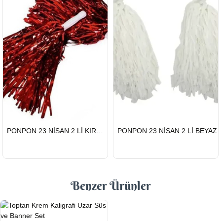
HIZLI
HIZLI
PONPON 23 NİSAN 2 Lİ KIRMIZI
PONPON 23 NİSAN 2 Lİ BEYAZ
GÖNDERİ
GÖNDERİ
Benzer Ürünler