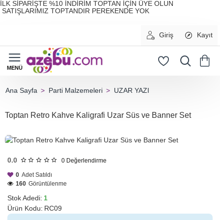
İLK SİPARİŞTE %10 İNDİRİM TOPTAN İÇİN ÜYE OLUN
SATIŞLARIMIZ TOPTANDIR PEREKENDE YOK
Giriş
Kayıt
Parti Malzemeleri
UZAR YAZI
home
Toptan Retro Kahve Kaligrafi Uzar Süs ve Banner Set
HIZLI
GÖNDERİ
0.0
0
Değerlendirme
0
Adet Satıldı
160
Görüntülenme
Stok Adedi:
1
Ürün Kodu:
RC09