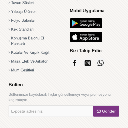
Tavan Süsleri
Mobil Uygulama
Yılbaşı Ürünleri
Folyo Balonlar
Kek Standları
Konuşma Balonu El
Pankartı
Bizi Takip Edin
Kutular Ve Kırpık Kağıt
Masa Etek Ve Arkafon
Mum Çeşitleri
Bülten
Bültenimize kaydolarak hiçbir güncellemeyi veya promosyonu
kaçırmayın.
E-
Gönder
posta
adresiniz