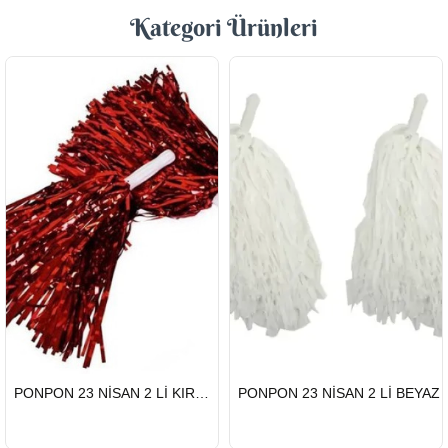
Kategori Ürünleri
HIZLI
HIZLI
PONPON 23 NİSAN 2 Lİ KIRMIZI
PONPON 23 NİSAN 2 Lİ BEYAZ
GÖNDERİ
GÖNDERİ