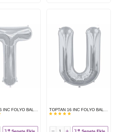
16
INC
FOLYO
BALON
HARF
GÜMÜŞ
P
HIZLI
TOPTAN 16 INC FOLYO BALON HARF GÜMÜŞ T
TOPTAN 16 INC FOLYO BALON HARF GÜMÜŞ U
GÖNDERİ
Sepete Ekle
Sepete Ekle