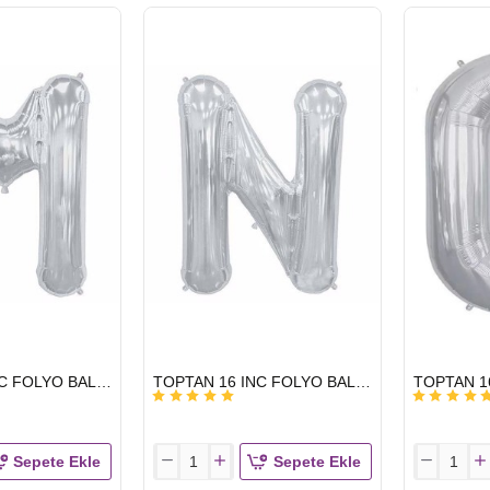
INC
INC
FOLYO
FOLYO
BALON
BALON
HARF
HARF
GÜMÜŞ
GÜMÜŞ
J
K
HIZLI
HIZLI
TOPTAN 16 INC FOLYO BALON HARF GÜMÜŞ M
TOPTAN 16 INC FOLYO BALON HARF GÜMÜŞ N
GÖNDERİ
GÖNDERİ
Sepete Ekle
Sepete Ekle
TOPTAN
TOPTAN