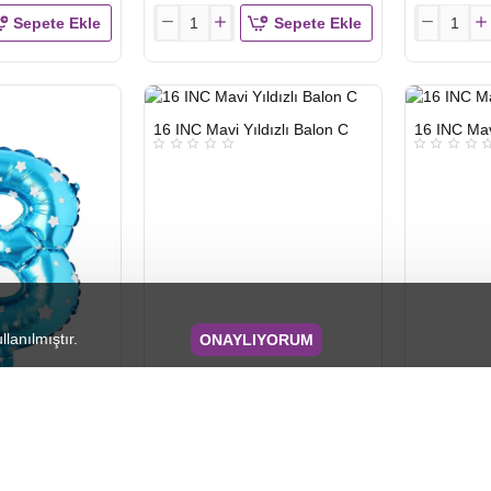
Sepete Ekle
Sepete Ekle
TOPTAN
TOPTAN
16
16
INC
INC
FOLYO
FOLYO
BALON
BALON
HIZLI
HIZLI
16 INC Mavi Yıldızlı Balon C
16 INC Mavi
GÖNDERİ
GÖNDERİ
HARF
HARF
GÜMÜŞ
GÜMÜŞ
Y
Z
llanılmıştır.
ONAYLIYORUM
dızlı Balon B