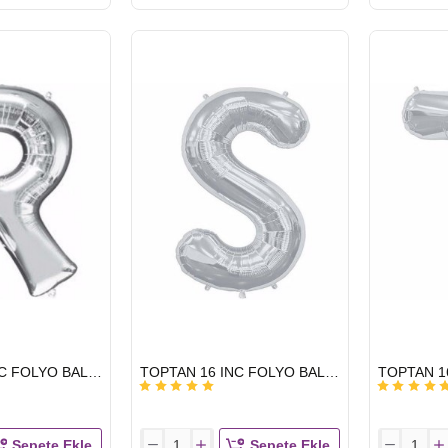
16
16
INC
INC
FOLYO
FOLYO
BALON
BALON
HARF
HARF
GÜMÜŞ
GÜMÜŞ
N
O
HIZLI
HIZLI
TOPTAN 16 INC FOLYO BALON HARF GÜMÜŞ R
TOPTAN 16 INC FOLYO BALON HARF GÜMÜŞ S
GÖNDERİ
GÖNDERİ
Sepete Ekle
Sepete Ekle