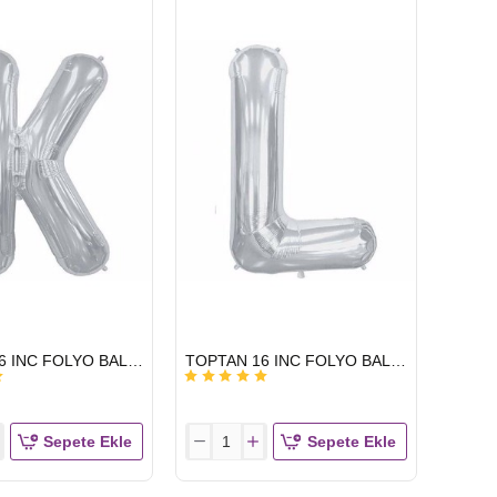
BALON
HARF
GÜMÜŞ
H
HIZLI
TOPTAN 16 INC FOLYO BALON HARF GÜMÜŞ K
TOPTAN 16 INC FOLYO BALON HARF GÜMÜŞ L
GÖNDERİ
Sepete Ekle
Sepete Ekle
TOPTAN
16