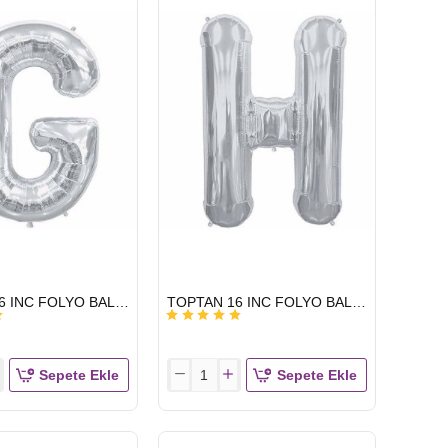
HARF
GÜMÜŞ
D
HIZLI
TOPTAN 16 INC FOLYO BALON HARF GÜMÜŞ G
TOPTAN 16 INC FOLYO BALON HARF GÜMÜŞ H
GÖNDERİ
Sepete Ekle
Sepete Ekle
TOPTAN
16
INC
FOLYO