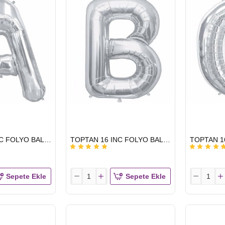
HIZLI
HIZLI
TOPTAN 16 INC FOLYO BALON HARF GÜMÜŞ A
TOPTAN 16 INC FOLYO BALON HARF GÜMÜŞ B
GÖNDERİ
GÖNDERİ
Sepete Ekle
Sepete Ekle
TOPTAN
TOPTAN
16
16
INC
INC
FOLYO
FOLYO
BALON
BALON