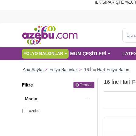
İLK SİPARİŞTE %
Ürün,
kategor
veya
MUM ÇEŞİTLERİ
LATE
FOLYO BALONLAR
marka
ara...
Folyo Balonlar
16 İnc Harf Folyo Balon
home
16 İnc Harf 
Filtre
Temizle
Marka
azebu