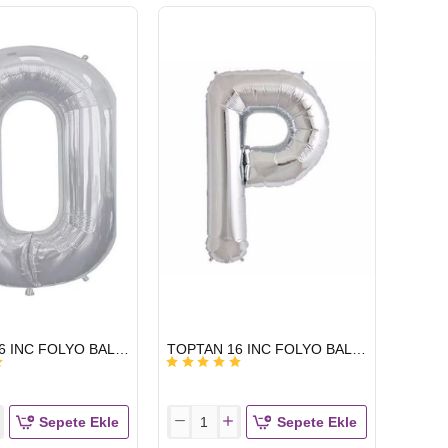
INC
FOLYO
BALON
HARF
GÜMÜŞ
L
HIZLI
TOPTAN 16 INC FOLYO BALON HARF GÜMÜŞ O
TOPTAN 16 INC FOLYO BALON HARF GÜMÜŞ P
GÖNDERİ
Sepete Ekle
Sepete Ekle
TOPTAN