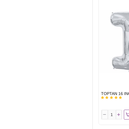
BALON
HARF
GÜMÜŞ
E
HIZLI
GÖNDERİ
TOPTAN
16