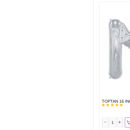
INC
FOLYO
BALON
HARF
GÜMÜŞ
I
HIZLI
GÖNDERİ
TOPTAN