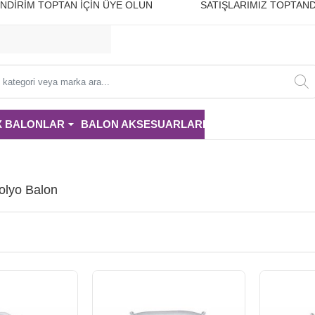
10 İNDİRİM TOPTAN İÇİN ÜYE OLUN SATIŞLARIMIZ TOPTAND
i
X BALONLAR
BALON AKSESUARLARI
PARTİ MALZE
Folyo Balon