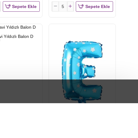
Sepete Ekle
Sepete Ekle
16
INC
Mavi
Yıldızlı
Balon
 Yıldızlı Balon D
A
HIZLI
16 INC Mavi Yıldızlı Balon E
GÖNDERİ