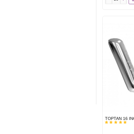
TOPTAN
16
INC
FOLYO
BALON
HARF
GÜMÜŞ
R
HIZLI
GÖNDERİ