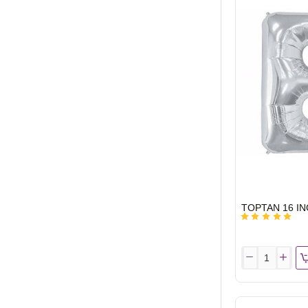
HARF
GÜMÜŞ
A
HIZLI
GÖNDERİ
TOPTAN
16
INC
FOLYO