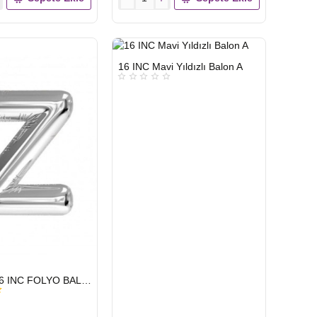
TOPTAN
16
INC
FOLYO
BALON
HIZLI
16 INC Mavi Yıldızlı Balon A
GÖNDERİ
HARF
GÜMÜŞ
U
TOPTAN 16 INC FOLYO BALON HARF GÜMÜŞ Z