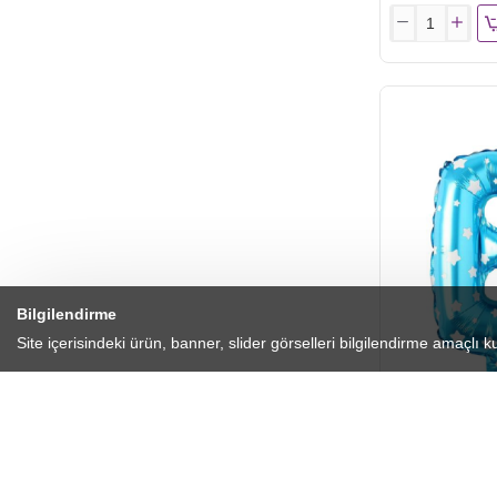
TOPTAN
16
INC
FOLYO
BALON
HARF
GÜMÜŞ
V
Bilgilendirme
Site içerisindeki ürün, banner, slider görselleri bilgilendirme amaçlı ku
HIZLI
16 INC Mavi Yıl
GÖNDERİ