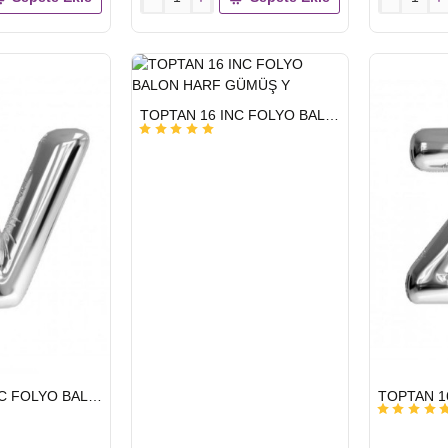
TOPTAN
TOPTAN
16
16
INC
INC
FOLYO
FOLYO
BALON
BALON
HARF
HARF
HIZLI
TOPTAN 16 INC FOLYO BALON HARF GÜMÜŞ Y
GÖNDERİ
GÜMÜŞ
GÜMÜŞ
S
T
HIZLI
TOPTAN 16 INC FOLYO BALON HARF GÜMÜŞ V
GÖNDERİ