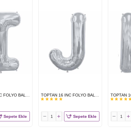
BALON
BALON
HARF
HARF
GÜMÜŞ
GÜMÜŞ
F
G
HIZLI
HIZLI
TOPTAN 16 INC FOLYO BALON HARF GÜMÜŞ I
TOPTAN 16 INC FOLYO BALON HARF GÜMÜŞ J
GÖNDERİ
GÖNDERİ
Sepete Ekle
Sepete Ekle
TOPTAN
TOPTAN
16
16