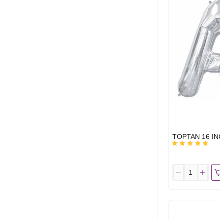
HIZLI
GÖNDERİ
TOPTAN
16
INC
FOLYO
BALON