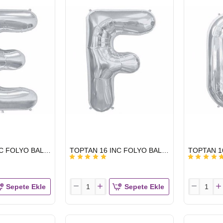
HARF
HARF
GÜMÜŞ
GÜMÜŞ
B
C
HIZLI
HIZLI
TOPTAN 16 INC FOLYO BALON HARF GÜMÜŞ E
TOPTAN 16 INC FOLYO BALON HARF GÜMÜŞ F
GÖNDERİ
GÖNDERİ
Sepete Ekle
Sepete Ekle
TOPTAN
TOPTAN
16
16
INC
INC
FOLYO
FOLYO