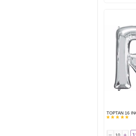
16
INC
FOLYO
BALON
HARF
GÜMÜŞ
M
HIZLI
GÖNDERİ