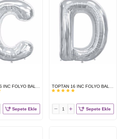
HIZLI
TOPTAN 16 INC FOLYO BALON HARF GÜMÜŞ C
TOPTAN 16 INC FOLYO BALON HARF GÜMÜŞ D
GÖNDERİ
Sepete Ekle
Sepete Ekle
TOPTAN
16
INC
FOLYO
BALON