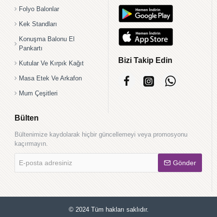
Folyo Balonlar
Kek Standları
Konuşma Balonu El
Pankartı
Bizi Takip Edin
Kutular Ve Kırpık Kağıt
Masa Etek Ve Arkafon
Mum Çeşitleri
Bülten
Bültenimize kaydolarak hiçbir güncellemeyi veya promosyonu
kaçırmayın.
E-
Gönder
posta
adresiniz
© 2024 Tüm hakları saklıdır.