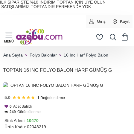
İLK SİPARİŞTE %10 İNDİRİM TOPTAN İÇİN ÜYE OLUN
SATIŞLARIMIZ TOPTANDIR PEREKENDE YOK
Giriş
Kayıt
Folyo Balonlar
16 İnc Harf Folyo Balon
home
TOPTAN 16 INC FOLYO BALON HARF GÜMÜŞ G
HIZLI
GÖNDERİ
5.0
1
Değerlendirme
0
Adet Satıldı
249
Görüntülenme
Stok Adedi:
10470
Ürün Kodu:
02048219