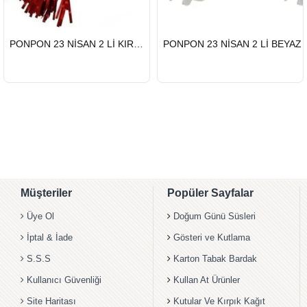
HIZLI
HIZLI
PONPON 23 NİSAN 2 Lİ KIRMIZI
PONPON 23 NİSAN 2 Lİ BEYAZ
GÖNDERİ
GÖNDERİ
Müşteriler
Popüler Sayfalar
Üye Ol
Doğum Günü Süsleri
İptal & İade
Gösteri ve Kutlama
S.S.S
Karton Tabak Bardak
Kullanıcı Güvenliği
Kullan At Ürünler
Site Haritası
Kutular Ve Kırpık Kağıt