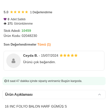
HIZLI
GÖNDERİ
5.0
1
Değerlendirme
0
Adet Satıldı
271
Görüntülenme
Stok Adedi:
10459
Ürün Kodu:
02048230
Son Değerlendirmeler
Tümü (1)
Ceyda B.
- 15/07/2024
Ürünü çok beğendim.
8 saat 47 dakika
içinde sipariş verirseniz Bugün kargoda.
Ürün Açıklaması
16 INC FOLYO BALON HARF GÜMÜŞ S