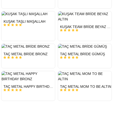
HIZLI
KUŞAK TAŞLI MAŞALLAH
GÖNDERİ
HIZLI
KUŞAK TEAM BRİDE BEYAZ ALTIN
GÖNDERİ
HIZLI
HIZLI
TAÇ METAL BRİDE BRONZ
TAÇ METAL BRİDE GÜMÜŞ
GÖNDERİ
GÖNDERİ
HIZLI
HIZLI
TAÇ METAL HAPPY BIRTHDAY BRONZ
TAÇ METAL MOM TO BE ALTIN
GÖNDERİ
GÖNDERİ