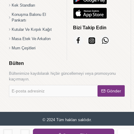
Kek Standları
Konuşma Balonu El
Pankartı
Bizi Takip Edin
Kutular Ve Kırpık Kağıt
Masa Etek Ve Arkafon
Mum Çeşitleri
Bülten
Bültenimize kaydolarak hiçbir güncellemeyi veya promosyonu
kaçırmayın.
E-
Gönder
posta
adresiniz
© 2024 Tüm hakları saklıdır.