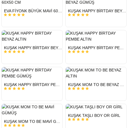
HIZLI
HIZLI
EVA FİYONK BÜYÜK MAVİ 60X50 CM
KUŞAK HAPPY BİRTDAY BEYAZ GÜMÜŞ
GÖNDERİ
GÖNDERİ
HIZLI
HIZLI
KUŞAK HAPPY BİRTDAY BEYAZ ALTIN
KUŞAK HAPPY BİRTDAY PEMBE ALTIN
GÖNDERİ
GÖNDERİ
HIZLI
HIZLI
KUŞAK HAPPY BİRTDAY PEMBE GÜMÜŞ
KUŞAK MOM TO BE BEYAZ ALTIN
GÖNDERİ
GÖNDERİ
HIZLI
KUŞAK TAŞLI BOY OR GİRL
GÖNDERİ
HIZLI
KUŞAK MOM TO BE MAVİ GÜMÜŞ
GÖNDERİ