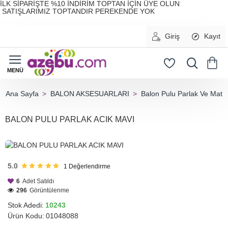
İLK SİPARİŞTE %10 İNDİRİM TOPTAN İÇİN ÜYE OLUN
SATIŞLARIMIZ TOPTANDIR PEREKENDE YOK
Giriş
Kayıt
BALON AKSESUARLARI
Balon Pulu Parlak Ve Mat
home
BALON PULU PARLAK ACIK MAVI
HIZLI
GÖNDERİ
5.0
1
Değerlendirme
6
Adet Satıldı
296
Görüntülenme
Stok Adedi:
10243
Ürün Kodu:
01048088