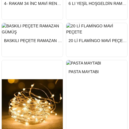
HIZLI
HIZLI
4- RAKAM 34 İNC MAVİ RENK BALON 76 CM
6 LI YEŞİL HOŞGELDİN RAMAZAN TAVAN SÜS
GÖNDERİ
GÖNDERİ
HIZLI
HIZLI
BASKILI PEÇETE RAMAZAN GÜMÜŞ
20 Lİ FLAMİNGO MAVİ PEÇETE
GÖNDERİ
GÖNDERİ
HIZLI
PASTA MAYTABI
GÖNDERİ