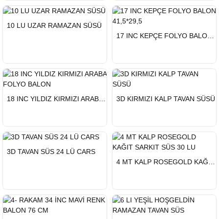
HIZLI
10 LU UZAR RAMAZAN SÜSÜ
GÖNDERİ
HIZLI
17 INC KEPÇE FOLYO BALON 41,5*29,5
GÖNDERİ
HIZLI
HIZLI
18 INC YILDIZ KIRMIZI ARABA FOLYO BALON
3D KIRMIZI KALP TAVAN SÜSÜ
GÖNDERİ
GÖNDERİ
HIZLI
3D TAVAN SÜS 24 LÜ CARS
GÖNDERİ
HIZLI
4 MT KALP ROSEGOLD KAĞIT SARKIT SÜS 30 LU
GÖNDERİ