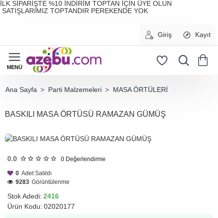
İLK SİPARİŞTE %10 İNDİRİM TOPTAN İÇİN ÜYE OLUN
SATIŞLARIMIZ TOPTANDIR PEREKENDE YOK
Giriş
Kayıt
Parti Malzemeleri
MASA ÖRTÜLERİ
home
BASKILI MASA ÖRTÜSÜ RAMAZAN GÜMÜŞ
HIZLI
GÖNDERİ
0.0
0
Değerlendirme
0
Adet Satıldı
9283
Görüntülenme
Stok Adedi:
2416
Ürün Kodu:
02020177