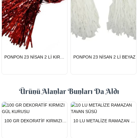
HIZLI
HIZLI
PONPON 23 NİSAN 2 Lİ KIRMIZI
PONPON 23 NİSAN 2 Lİ BEYAZ
GÖNDERİ
GÖNDERİ
Ürünü Alanlar Bunları Da Aldı
HIZLI
HIZLI
100 GR DEKORATİF KIRMIZI GÜL KURUSU
10 LU METALİZE RAMAZAN TAVAN SÜSÜ
GÖNDERİ
GÖNDERİ