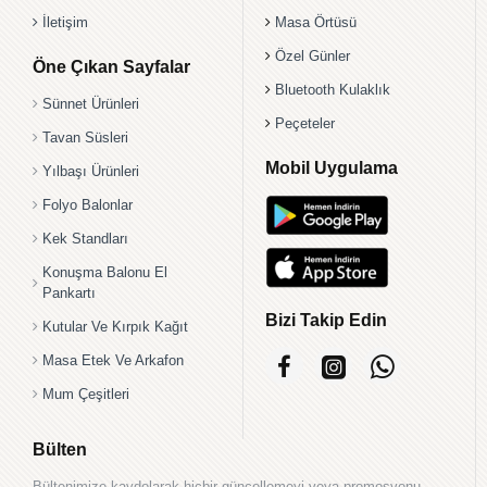
İletişim
Masa Örtüsü
Özel Günler
Öne Çıkan Sayfalar
Bluetooth Kulaklık
Sünnet Ürünleri
Peçeteler
Tavan Süsleri
Mobil Uygulama
Yılbaşı Ürünleri
Folyo Balonlar
Kek Standları
Konuşma Balonu El
Pankartı
Bizi Takip Edin
Kutular Ve Kırpık Kağıt
Masa Etek Ve Arkafon
Mum Çeşitleri
Bülten
Bültenimize kaydolarak hiçbir güncellemeyi veya promosyonu