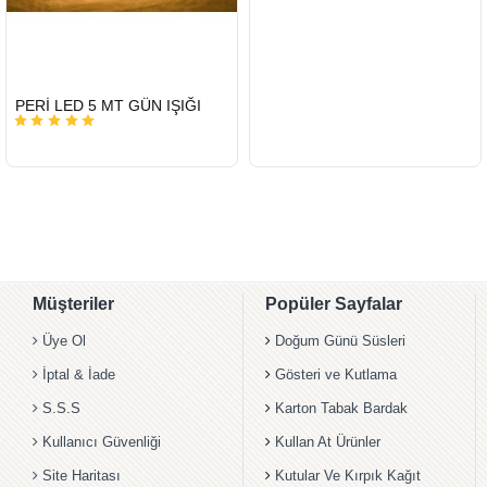
HIZLI
PERİ LED 5 MT GÜN IŞIĞI
GÖNDERİ
Müşteriler
Popüler Sayfalar
Üye Ol
Doğum Günü Süsleri
İptal & İade
Gösteri ve Kutlama
S.S.S
Karton Tabak Bardak
Kullanıcı Güvenliği
Kullan At Ürünler
Site Haritası
Kutular Ve Kırpık Kağıt