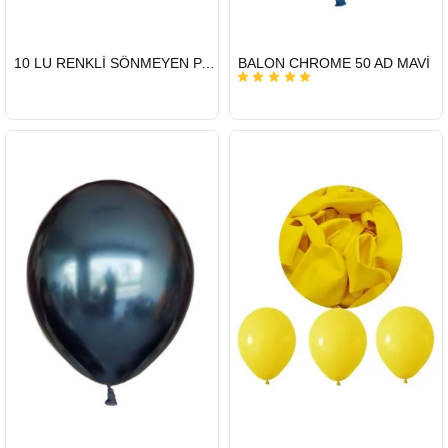
HIZLI
HIZLI
10 LU RENKLİ SÖNMEYEN PASTA MUMU
BALON CHROME 50 AD MAVİ
GÖNDERİ
GÖNDERİ
KARGO
ÜCRETSİZ