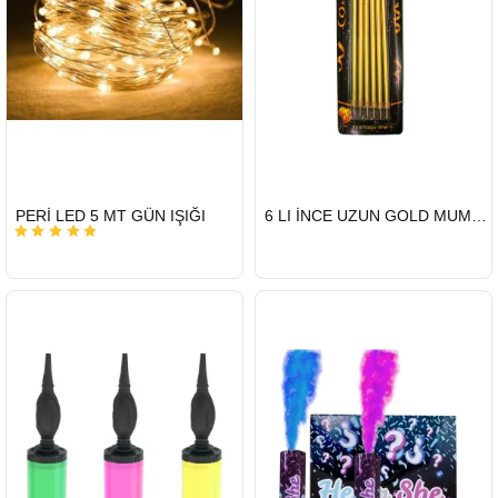
HIZLI
HIZLI
PERİ LED 5 MT GÜN IŞIĞI
6 LI İNCE UZUN GOLD MUM 15CM
GÖNDERİ
GÖNDERİ