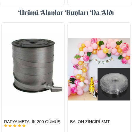
Ürünü Alanlar Bunları Da Aldı
HIZLI
HIZLI
RAFYA METALİK 200 GÜMÜŞ
BALON ZİNCİRİ 5MT
GÖNDERİ
GÖNDERİ