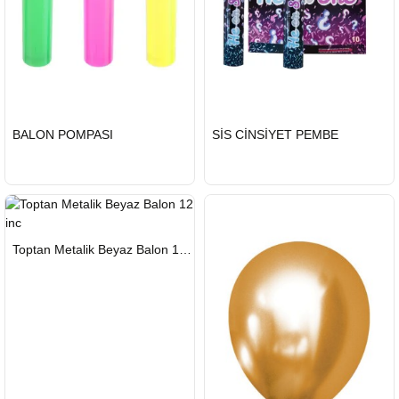
HIZLI
HIZLI
BALON POMPASI
SİS CİNSİYET PEMBE
GÖNDERİ
GÖNDERİ
HIZLI
Toptan Metalik Beyaz Balon 12 inc
GÖNDERİ
KARGO
ÜCRETSİZ