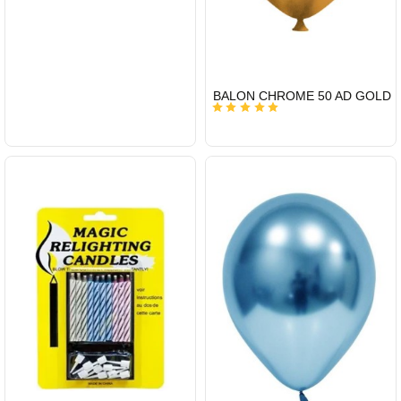
HIZLI
BALON CHROME 50 AD GOLD
GÖNDERİ
KARGO
ÜCRETSİZ