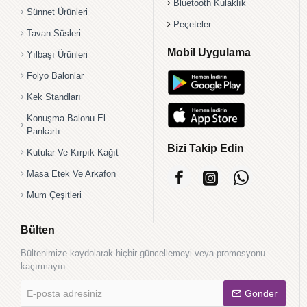
Bluetooth Kulaklık
Sünnet Ürünleri
Peçeteler
Tavan Süsleri
Mobil Uygulama
Yılbaşı Ürünleri
Folyo Balonlar
Kek Standları
Konuşma Balonu El
Pankartı
Bizi Takip Edin
Kutular Ve Kırpık Kağıt
Masa Etek Ve Arkafon
Mum Çeşitleri
Bülten
Bültenimize kaydolarak hiçbir güncellemeyi veya promosyonu
kaçırmayın.
E-
Gönder
posta