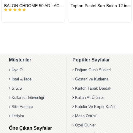
HIZLI
HIZLI
BALON CHROME 50 AD LACİVERT
Toptan Pastel Sarı Balon 12 inc
GÖNDERİ
GÖNDERİ
KARGO
ÜCRETSİZ
Müşteriler
Popüler Sayfalar
Üye Ol
Doğum Günü Süsleri
İptal & İade
Gösteri ve Kutlama
S.S.S
Karton Tabak Bardak
Kullanıcı Güvenliği
Kullan At Ürünler
Site Haritası
Kutular Ve Kırpık Kağıt
İletişim
Masa Örtüsü
Özel Günler
Öne Çıkan Sayfalar