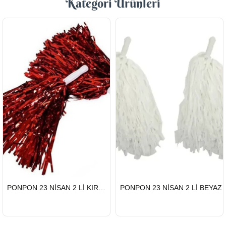
Kategori Ürünleri
HIZLI
HIZLI
PONPON 23 NİSAN 2 Lİ KIRMIZI
PONPON 23 NİSAN 2 Lİ BEYAZ
GÖNDERİ
GÖNDERİ