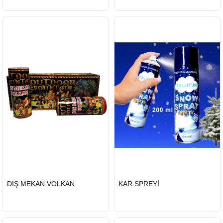
HIZLI
HIZLI
DIŞ MEKAN VOLKAN
KAR SPREYİ
GÖNDERİ
GÖNDERİ