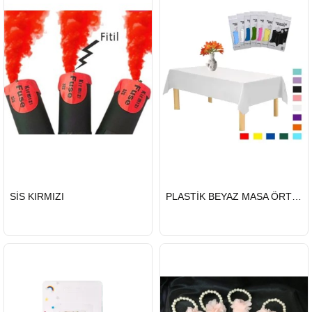
HIZLI
HIZLI
SİS KIRMIZI
PLASTİK BEYAZ MASA ÖRTÜSÜ
GÖNDERİ
GÖNDERİ