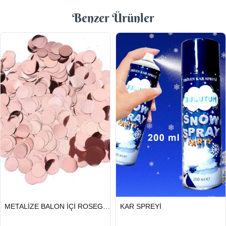
Benzer Ürünler
HIZLI
HIZLI
METALİZE BALON İÇİ ROSEGOLD PUL
KAR SPREYİ
GÖNDERİ
GÖNDERİ