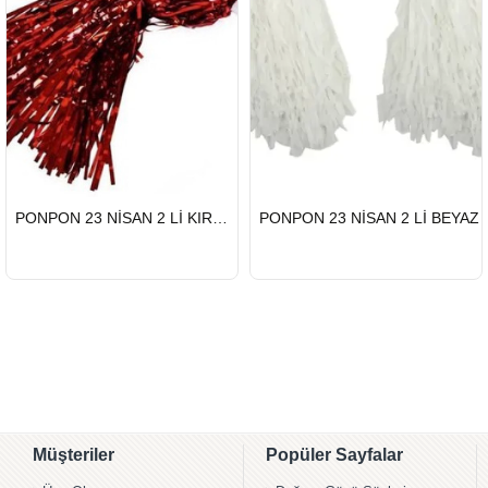
HIZLI
HIZLI
PONPON 23 NİSAN 2 Lİ KIRMIZI
PONPON 23 NİSAN 2 Lİ BEYAZ
GÖNDERİ
GÖNDERİ
Müşteriler
Popüler Sayfalar