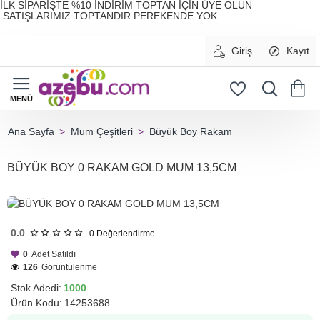
İLK SİPARİŞTE %10 İNDİRİM TOPTAN İÇİN ÜYE OLUN
SATIŞLARIMIZ TOPTANDIR PEREKENDE YOK
Giriş
Kayıt
Mum Çeşitleri
Büyük Boy Rakam
home
BÜYÜK BOY 0 RAKAM GOLD MUM 13,5CM
HIZLI
GÖNDERİ
0.0
0
Değerlendirme
0
Adet Satıldı
126
Görüntülenme
Stok Adedi:
1000
Ürün Kodu:
14253688