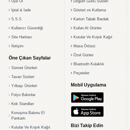
Üye Ol
Doğum Günü Süsleri
İptal & İade
Gösteri ve Kutlama
S.S.S
Karton Tabak Bardak
Kullanıcı Güvenliği
Kullan At Ürünler
Site Haritası
Kutular Ve Kırpık Kağıt
İletişim
Masa Örtüsü
Özel Günler
Öne Çıkan Sayfalar
Bluetooth Kulaklık
Sünnet Ürünleri
Peçeteler
Tavan Süsleri
Mobil Uygulama
Yılbaşı Ürünleri
Folyo Balonlar
Kek Standları
Konuşma Balonu El
Pankartı
Bizi Takip Edin
Kutular Ve Kırpık Kağıt