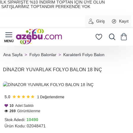
İLK SİPARİŞTE %10 İNDİRİM TOPTAN İÇİN ÜYE OLUN
SATIŞLARIMIZ TOPTANDIR PEREKENDE YOK
Giriş
Kayıt
Folyo Balonlar
Karakterli Folyo Balon
home
DİNAZOR YUVARLAK FOLYO BALON 18 İNÇ
HIZLI
GÖNDERİ
5.0
1
Değerlendirme
10
Adet Satıldı
269
Görüntülenme
Stok Adedi:
10490
Ürün Kodu:
02048471