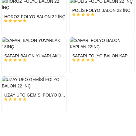
HIZLI
POLİS FOLYO BALON 22 İNÇ
GÖNDERİ
HIZLI
HOROZ FOLYO BALON 22 İNÇ
GÖNDERİ
HIZLI
HIZLI
SAFARİ BALON YUVARLAK 18İNÇ
SAFARİ FOLYO BALON KAPLAN 22İNÇ
GÖNDERİ
GÖNDERİ
HIZLI
UZAY UFO GEMİSİ FOLYO BALON 22 İNÇ
GÖNDERİ