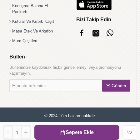
Konuşma Balonu El
Pankartı
Bizi Takip Edin
Kutular Ve Kırpık Kağıt
Masa Etek Ve Arkafon
Mum Çeşitleri
Bülten
Bültenimize kaydolarak hiçbir güncellemeyi veya promosyonu
kaçırmayın.
E-
Gönder
posta
adresiniz
© 2024 Tüm hakları saklıdır.
Sepete Ekle