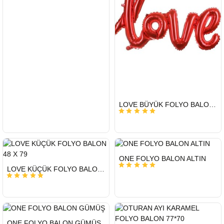
HIZLI
LOVE BÜYÜK FOLYO BALON 65 X 108 CM
GÖNDERİ
HIZLI
ONE FOLYO BALON ALTIN
GÖNDERİ
HIZLI
LOVE KÜÇÜK FOLYO BALON 48 X 79
GÖNDERİ
HIZLI
ONE FOLYO BALON GÜMÜŞ
GÖNDERİ