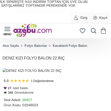
İLK SİPARİŞTE %10 İNDİRİM TOPTAN İÇİN ÜYE OLUN
SATIŞLARIMIZ TOPTANDIR PEREKENDE YOK
Giriş
Kayıt
Folyo Balonlar
Karakterli Folyo Balon
home
DENİZ KIZI FOLYO BALON 22 İNÇ
HIZLI
GÖNDERİ
5.0
1
Değerlendirme
27
Adet Satıldı
345
Görüntülenme
Stok Adedi:
10417
Ürün Kodu:
02048503