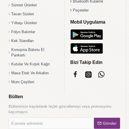
Bluetooth Kulaklık
Sünnet Ürünleri
Peçeteler
Tavan Süsleri
Mobil Uygulama
Yılbaşı Ürünleri
Folyo Balonlar
Kek Standları
Konuşma Balonu El
Pankartı
Bizi Takip Edin
Kutular Ve Kırpık Kağıt
Masa Etek Ve Arkafon
Mum Çeşitleri
Bülten
Bültenimize kaydolarak hiçbir güncellemeyi veya promosyonu
kaçırmayın.
E-
Gönder
posta