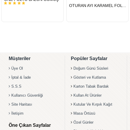
HIZLI
OTURAN AYI KARAMEL FOLYO BALON 77*70
GÖNDERİ
Müşteriler
Popüler Sayfalar
Üye Ol
Doğum Günü Süsleri
İptal & İade
Gösteri ve Kutlama
S.S.S
Karton Tabak Bardak
Kullanıcı Güvenliği
Kullan At Ürünler
Site Haritası
Kutular Ve Kırpık Kağıt
İletişim
Masa Örtüsü
Özel Günler
Öne Çıkan Sayfalar