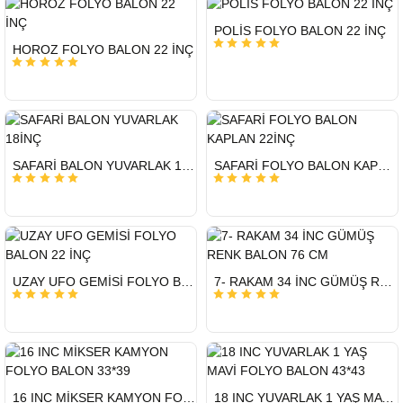
HIZLI
POLİS FOLYO BALON 22 İNÇ
GÖNDERİ
HIZLI
HOROZ FOLYO BALON 22 İNÇ
GÖNDERİ
HIZLI
HIZLI
SAFARİ BALON YUVARLAK 18İNÇ
SAFARİ FOLYO BALON KAPLAN 22İNÇ
GÖNDERİ
GÖNDERİ
HIZLI
HIZLI
UZAY UFO GEMİSİ FOLYO BALON 22 İNÇ
7- RAKAM 34 İNC GÜMÜŞ RENK BALON 76 CM
GÖNDERİ
GÖNDERİ
HIZLI
HIZLI
16 INC MİKSER KAMYON FOLYO BALON 33*39
18 INC YUVARLAK 1 YAŞ MAVİ FOLYO BALON 43*43
GÖNDERİ
GÖNDERİ