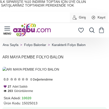
İLK SİPARİŞTE %10 İNDİRİM TOPTAN İÇİN ÜYE OLUN
SATIŞLARIMIZ TOPTANDIR PEREKENDE YOK
Giriş
Kayıt
Folyo Balonlar
Karakterli Folyo Balon
home
ARI MAYA PEMBE FOLYO BALON
HIZLI
GÖNDERİ
0.0
0
Değerlendirme
27
Adet Satıldı
203
Görüntülenme
Stok Adedi:
10020
Ürün Kodu:
15025013