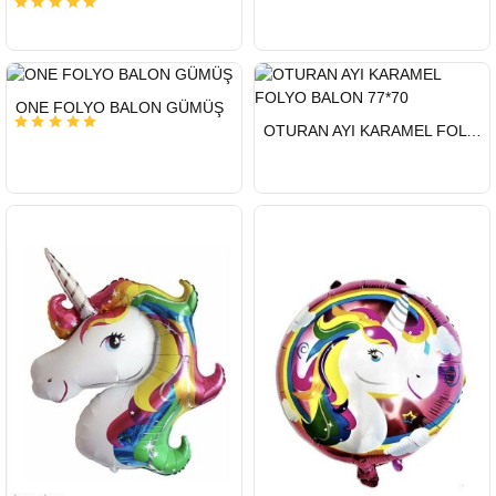
HIZLI
ONE FOLYO BALON GÜMÜŞ
GÖNDERİ
HIZLI
OTURAN AYI KARAMEL FOLYO BALON 77*70
GÖNDERİ