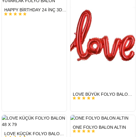
HIZLI
HAPPY BİRTHDAY 24 İNÇ 3D YUVARLAK FOLYO BALON
GÖNDERİ
HIZLI
LOVE BÜYÜK FOLYO BALON 65 X 108 CM
GÖNDERİ
HIZLI
ONE FOLYO BALON ALTIN
GÖNDERİ
HIZLI
LOVE KÜÇÜK FOLYO BALON 48 X 79
GÖNDERİ