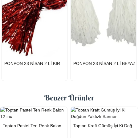
HIZLI
HIZLI
PONPON 23 NİSAN 2 Lİ KIRMIZI
PONPON 23 NİSAN 2 Lİ BEYAZ
GÖNDERİ
GÖNDERİ
Benzer Ürünler
HIZLI
HIZLI
Toptan Pastel Ten Renk Balon 12 inc
Toptan Kraft Gümüş İyi Ki Doğdun Yaldızlı Banner
GÖNDERİ
GÖNDERİ