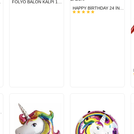
 22 İNÇ
FOLYO BALON KALPİ 18İNÇ 10 LU
GÖNDERİ
HIZLI
HAPPY BİRTHDAY 24 İNÇ 3D YUVARLAK FOLYO BALON
GÖNDERİ
FOLYO BALON 77*70