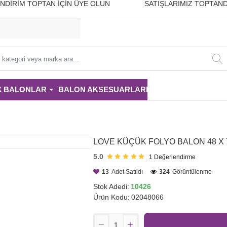
10 İNDİRİM TOPTAN İÇİN ÜYE OLUN SATIŞLARIMIZ TOPTAND
i
X BALONLAR
BALON AKSESUARLARI
PARTİ MALZE
LOVE KÜÇÜK FOLYO BALON 48 X 
5.0
1
Değerlendirme
13
Adet Satıldı
324
Görüntülenme
Stok Adedi:
10426
Ürün Kodu:
02048066