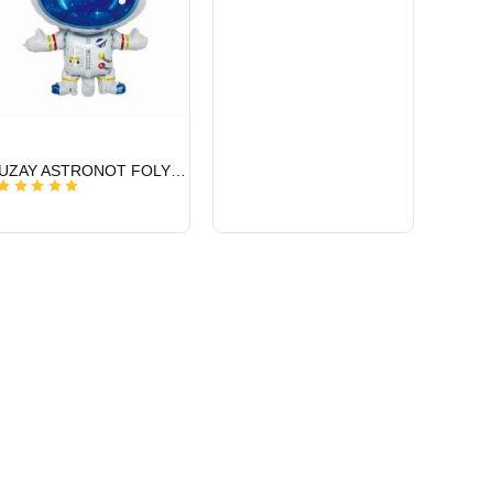
HIZLI
UZAY ASTRONOT FOLYO BALON 22 İNÇ
GÖNDERİ