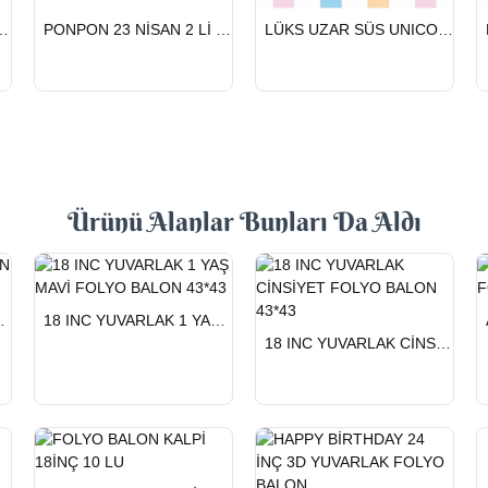
HIZLI
HIZLI
NİSAN 2 Lİ BEYAZ
PONPON 23 NİSAN 2 Lİ GÜMÜŞ
LÜKS UZAR SÜS UNICORN
GÖNDERİ
GÖNDERİ
Ürünü Alanlar Bunları Da Aldı
HIZLI
LYO BALON 33*39
18 INC YUVARLAK 1 YAŞ MAVİ FOLYO BALON 43*43
GÖNDERİ
HIZLI
18 INC YUVARLAK CİNSİYET FOLYO BALON 43*43
GÖNDERİ
HIZLI