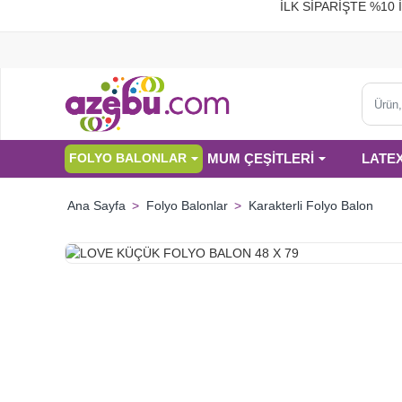
İLK SİPARİŞTE %
Ürün,
kategor
veya
MUM ÇEŞİTLERİ
LATE
FOLYO BALONLAR
marka
ara...
Folyo Balonlar
Karakterli Folyo Balon
home
HIZLI
GÖNDERİ