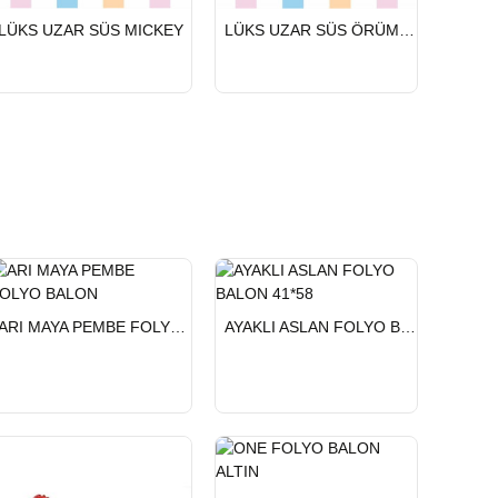
HIZLI
HIZLI
HIZLI
LÜKS UZAR SÜS MICKEY
LÜKS UZAR SÜS ÖRÜMCEK ADAM
LÜKS 
GÖNDERİ
GÖNDERİ
GÖND
HIZLI
HIZLI
ARI MAYA PEMBE FOLYO BALON
AYAKLI ASLAN FOLYO BALON 41*58
GÖNDERİ
GÖNDERİ
HIZLI