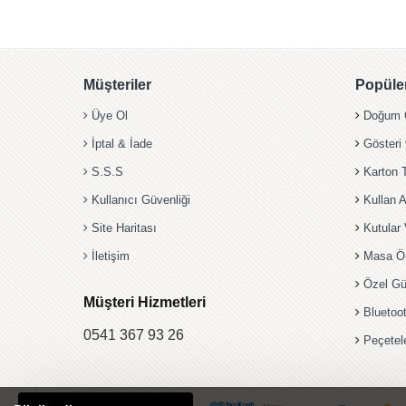
Müşteriler
Popüler
Üye Ol
Doğum G
İptal & İade
Gösteri
S.S.S
Karton 
Kullanıcı Güvenliği
Kullan A
Site Haritası
Kutular 
İletişim
Masa Ö
Özel Gü
Müşteri Hizmetleri
Bluetoo
0541 367 93 26
Peçetel