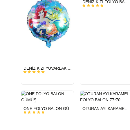
DENİZ KIZI FOLYO BALON
GÖNDERİ
HIZLI
DENİZ KIZI YUVARLAK 18 İNC FOLYO BALON
GÖNDERİ
HIZLI
HIZLI
ONE FOLYO BALON GÜMÜŞ
OTURAN AYI KARAMEL 
GÖNDERİ
GÖNDERİ