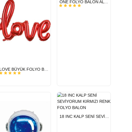
ONE FOLYO BALON ALTIN
GÖNDERİ
HIZLI
LOVE BÜYÜK FOLYO BALON 65 X 108 CM
GÖNDERİ
HIZLI
18 INC KALP SENİ SEVİYORUM KIRMIZI RENK FOLYO BALON
GÖNDERİ