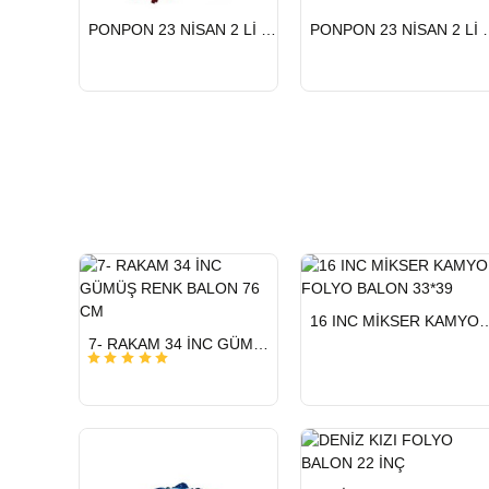
HIZLI
HIZLI
PONPON 23 NİSAN 2 Lİ KIRMIZI
PONPON 23 
GÖNDERİ
GÖNDERİ
HIZLI
16 INC MİKSER KAMYON FO
GÖNDERİ
HIZLI
7- RAKAM 34 İNC GÜMÜŞ RENK BALON 76 CM
GÖNDERİ
HIZLI