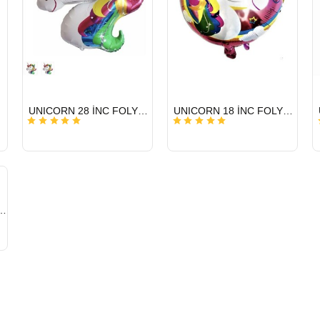
HIZLI
HIZLI
UNICORN 28 İNC FOLYO BALON
UNICORN 18 İNC FOLYO BALON
GÖNDERİ
GÖNDERİ
 FOLYO BALON RAKAM GÜMÜŞ 2