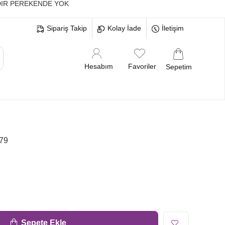
IR PEREKENDE YOK
Sipariş Takip
Kolay İade
İletişim
Hesabım
Favoriler
Sepetim
MELERİ
BEKARLIĞA VEDA BRİDE
79
Sepete Ekle