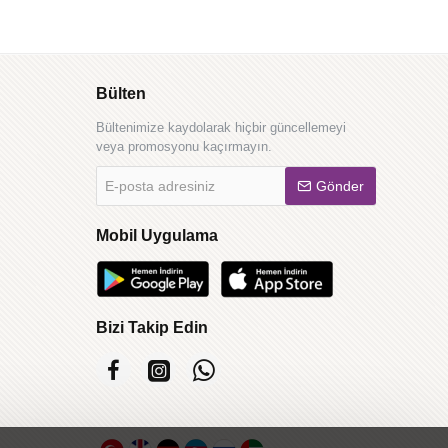
Bülten
Bültenimize kaydolarak hiçbir güncellemeyi
veya promosyonu kaçırmayın.
E-
Gönder
posta
adresiniz
Mobil Uygulama
Bizi Takip Edin