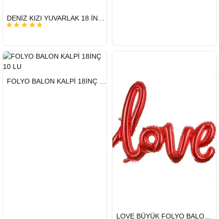
HIZLI
DENİZ KIZI YUVARLAK 18 İNC FOLYO BALON
GÖNDERİ
HIZLI
FOLYO BALON KALPİ 18İNÇ 10 LU
GÖNDERİ
HIZLI
LOVE BÜYÜK FOLYO BALON 65 X 108 CM
GÖNDERİ