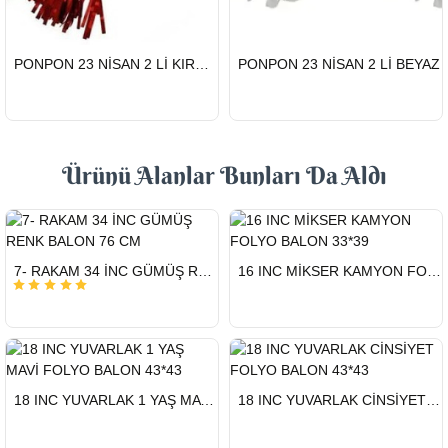
HIZLI
HIZLI
PONPON 23 NİSAN 2 Lİ KIRMIZI
PONPON 23 NİSAN 2 Lİ BEYAZ
GÖNDERİ
GÖNDERİ
Ürünü Alanlar Bunları Da Aldı
HIZLI
HIZLI
7- RAKAM 34 İNC GÜMÜŞ RENK BALON 76 CM
16 INC MİKSER KAMYON FOLYO BALON 33*39
GÖNDERİ
GÖNDERİ
HIZLI
HIZLI
18 INC YUVARLAK 1 YAŞ MAVİ FOLYO BALON 43*43
18 INC YUVARLAK CİNSİYET FOLYO BALON 43*43
GÖNDERİ
GÖNDERİ