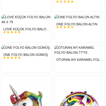
HIZLI
ONE FOLYO BALON ALTIN
GÖNDERİ
HIZLI
LOVE KÜÇÜK FOLYO BALON 48 X 79
GÖNDERİ
HIZLI
ONE FOLYO BALON GÜMÜŞ
GÖNDERİ
HIZLI
OTURAN AYI KARAMEL FOLYO BALON 77*70
GÖNDERİ