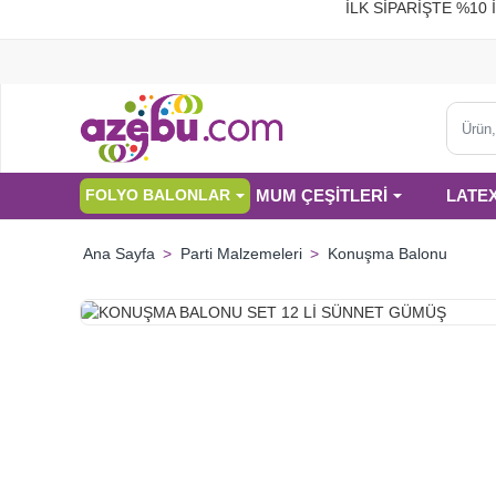
İLK SİPARİŞTE %
Ürün,
kategor
veya
MUM ÇEŞİTLERİ
LATE
FOLYO BALONLAR
marka
ara...
Parti Malzemeleri
Konuşma Balonu
home
HIZLI
GÖNDERİ