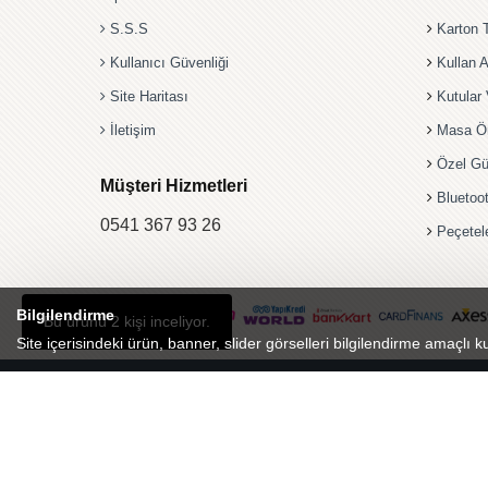
S.S.S
Karton 
Kullanıcı Güvenliği
Kullan A
Site Haritası
Kutular 
İletişim
Masa Ö
Özel Gü
Müşteri Hizmetleri
Bluetoo
0541 367 93 26
Peçetel
Bilgilendirme
Bu ürünü 2 kişi inceliyor.
Site içerisindeki ürün, banner, slider görselleri bilgilendirme amaçlı ku