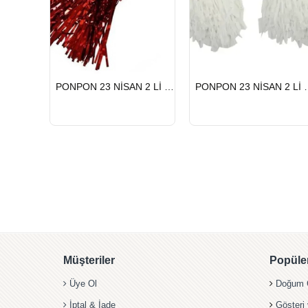
HIZLI
HIZLI
PONPON 23 NİSAN 2 Lİ KIRMIZI
PONPON 23 
GÖNDERİ
GÖNDERİ
Müşteriler
Popüler
Üye Ol
Doğum G
İptal & İade
Gösteri