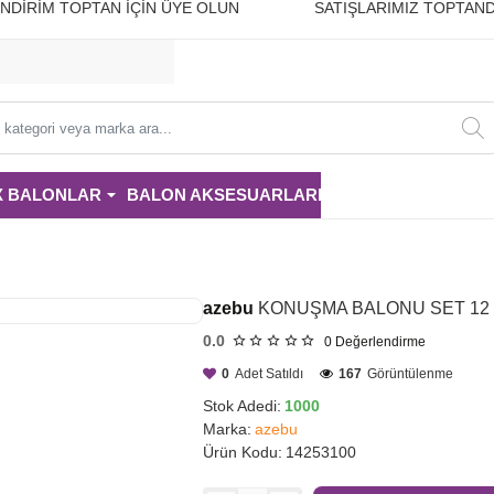
10 İNDİRİM TOPTAN İÇİN ÜYE OLUN SATIŞLARIMIZ TOPTAND
i
X BALONLAR
BALON AKSESUARLARI
PARTİ MALZE
azebu
KONUŞMA BALONU SET 12
0.0
0
Değerlendirme
0
Adet Satıldı
167
Görüntülenme
Stok Adedi:
1000
Marka:
azebu
Ürün Kodu:
14253100