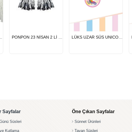
HIZLI
HIZLI
NİSAN 2 Lİ BEYAZ
PONPON 23 NİSAN 2 Lİ GÜMÜŞ
LÜKS UZAR SÜS UNICORN
GÖNDERİ
GÖNDERİ
 Sayfalar
Öne Çıkan Sayfalar
ünü Süsleri
Sünnet Ürünleri
 ve Kutlama
Tavan Süsleri