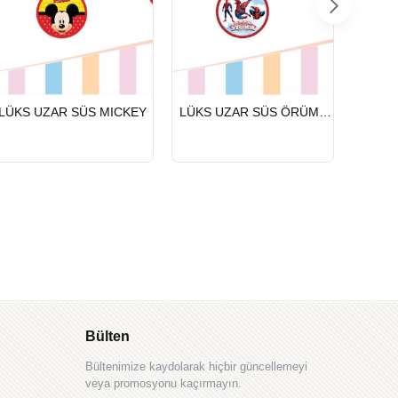
HIZLI
HIZLI
HIZLI
LÜKS UZAR SÜS MICKEY
LÜKS UZAR SÜS ÖRÜMCEK ADAM
LÜKS 
GÖNDERİ
GÖNDERİ
GÖND
Bülten
Bültenimize kaydolarak hiçbir güncellemeyi
veya promosyonu kaçırmayın.