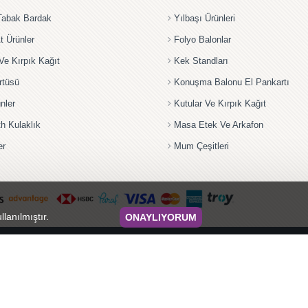
Tabak Bardak
Yılbaşı Ürünleri
t Ürünler
Folyo Balonlar
Ve Kırpık Kağıt
Kek Standları
rtüsü
Konuşma Balonu El Pankartı
nler
Kutular Ve Kırpık Kağıt
th Kulaklık
Masa Etek Ve Arkafon
er
Mum Çeşitleri
llanılmıştır.
ONAYLIYORUM
© 2024 Tüm hakları saklıdır.