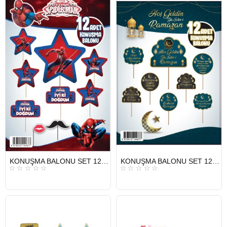
HIZLI
HIZLI
KONUŞMA BALONU SET 12 Lİ ÖRÜMCEK ADAM
KONUŞMA BALONU SET 12 Lİ RAMAZAN
GÖNDERİ
GÖNDERİ