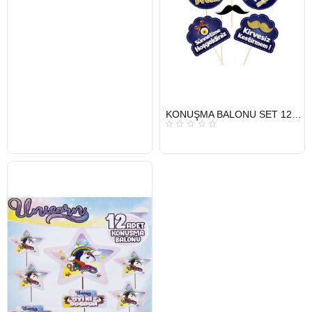
HIZLI
KONUŞMA BALONU SET 12 Lİ SÜNNET LACİVERT
GÖNDERİ