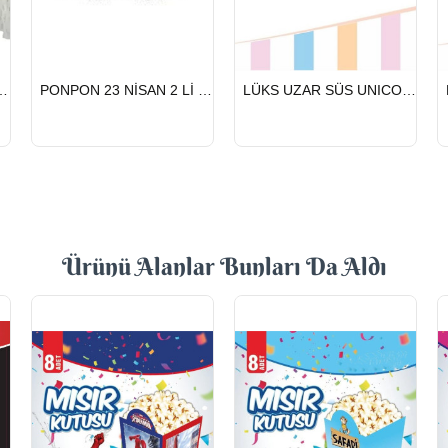
HIZLI
HIZLI
NİSAN 2 Lİ BEYAZ
PONPON 23 NİSAN 2 Lİ GÜMÜŞ
LÜKS UZAR SÜS UNICORN
GÖNDERİ
GÖNDERİ
Ürünü Alanlar Bunları Da Aldı