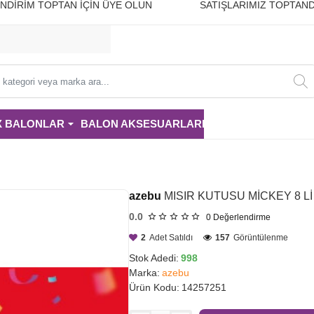
10 İNDİRİM TOPTAN İÇİN ÜYE OLUN SATIŞLARIMIZ TOPTAND
i
X BALONLAR
BALON AKSESUARLARI
PARTİ MALZE
azebu
MISIR KUTUSU MİCKEY 8 Lİ
0.0
0
Değerlendirme
2
Adet Satıldı
157
Görüntülenme
Stok Adedi:
998
Marka:
azebu
Ürün Kodu:
14257251