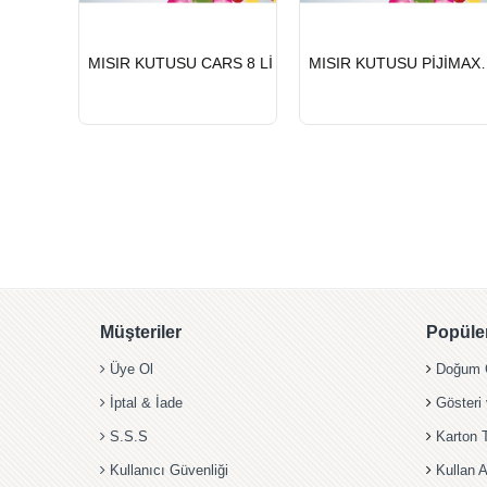
HIZLI
HIZLI
MISIR KUTUSU CARS 8 Lİ
MISIR KUTU
GÖNDERİ
GÖNDERİ
Müşteriler
Popüler
Üye Ol
Doğum G
İptal & İade
Gösteri
S.S.S
Karton 
Kullanıcı Güvenliği
Kullan A