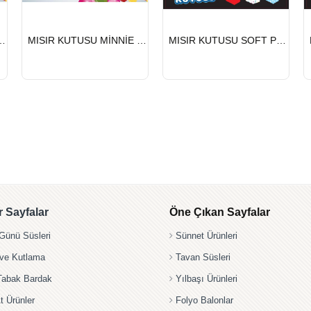
HIZLI
HIZLI
SU PİJİMAX 8 Lİ
MISIR KUTUSU MİNNİE 8 Lİ
MISIR KUTUSU SOFT PEMBE 8 Lİ
GÖNDERİ
GÖNDERİ
 Sayfalar
Öne Çıkan Sayfalar
ünü Süsleri
Sünnet Ürünleri
 ve Kutlama
Tavan Süsleri
Tabak Bardak
Yılbaşı Ürünleri
t Ürünler
Folyo Balonlar