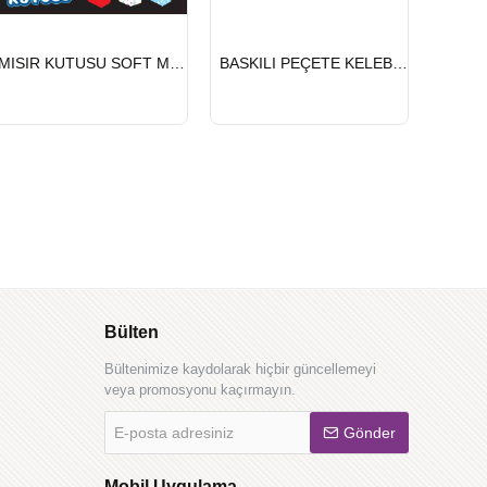
HIZLI
HIZLI
MISIR KUTUSU SOFT MAVİ 8 Lİ
BASKILI PEÇETE KELEBEK
GÖNDERİ
GÖNDERİ
Bülten
Bültenimize kaydolarak hiçbir güncellemeyi
veya promosyonu kaçırmayın.
E-
Gönder
posta
adresiniz
Mobil Uygulama