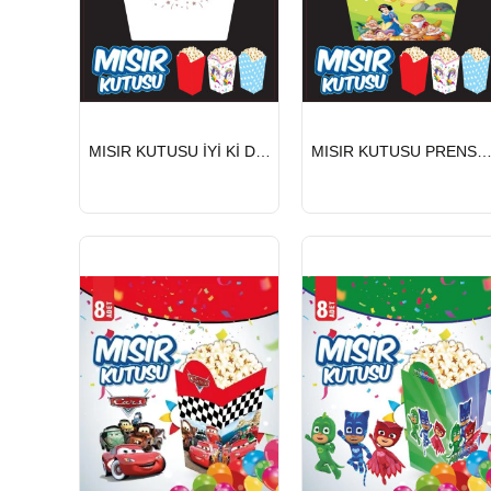
HIZLI
HIZLI
MISIR KUTUSU İYİ Kİ DOĞDUN BEYAZ 8 Lİ
MISIR KUTUSU PRENSES VE YEDİ CÜCELER 
GÖNDERİ
GÖNDERİ