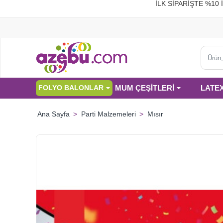
İLK SİPARİŞTE %
Ürün,
kategor
veya
MUM ÇEŞİTLERİ
LATE
FOLYO BALONLAR
marka
ara...
Parti Malzemeleri
Mısır
home