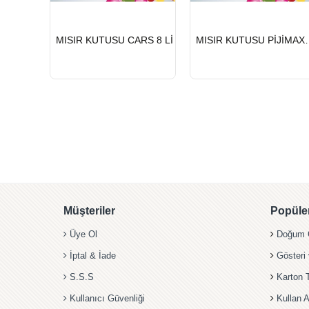
HIZLI
HIZLI
MISIR KUTUSU CARS 8 Lİ
MISIR KUTU
GÖNDERİ
GÖNDERİ
Müşteriler
Popüler
Üye Ol
Doğum G
İptal & İade
Gösteri
S.S.S
Karton 
Kullanıcı Güvenliği
Kullan A