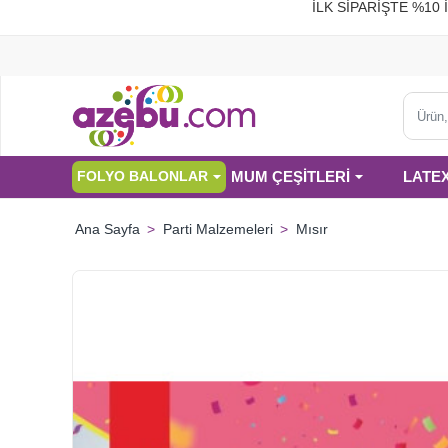
İLK SİPARİŞTE %
Ürün,
kategor
veya
MUM ÇEŞİTLERİ
LATE
FOLYO BALONLAR
marka
ara...
Parti Malzemeleri
Mısır
home