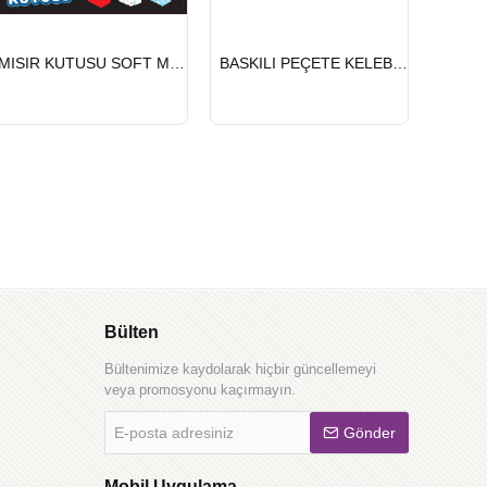
HIZLI
HIZLI
MISIR KUTUSU SOFT MAVİ 8 Lİ
BASKILI PEÇETE KELEBEK
GÖNDERİ
GÖNDERİ
Bülten
Bültenimize kaydolarak hiçbir güncellemeyi
veya promosyonu kaçırmayın.
E-
Gönder
posta
adresiniz
Mobil Uygulama