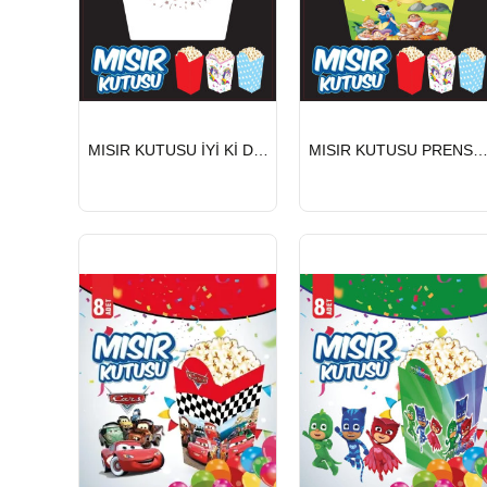
HIZLI
HIZLI
MISIR KUTUSU İYİ Kİ DOĞDUN BEYAZ 8 Lİ
MISIR KUTUSU PRENSES VE YEDİ CÜCELER 
GÖNDERİ
GÖNDERİ