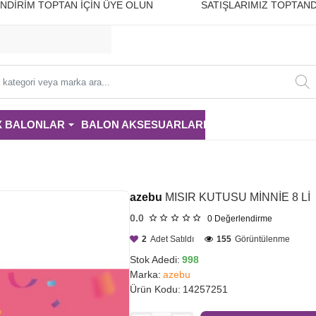
10 İNDİRİM TOPTAN İÇİN ÜYE OLUN SATIŞLARIMIZ TOPTAND
i
X BALONLAR
BALON AKSESUARLARI
PARTİ MALZE
azebu
MISIR KUTUSU MİNNİE 8 Lİ
0.0
0
Değerlendirme
2
Adet Satıldı
155
Görüntülenme
Stok Adedi:
998
Marka:
azebu
Ürün Kodu:
14257251