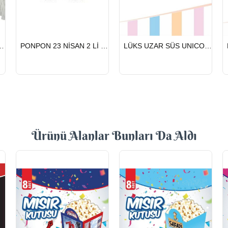
HIZLI
HIZLI
NİSAN 2 Lİ BEYAZ
PONPON 23 NİSAN 2 Lİ GÜMÜŞ
LÜKS UZAR SÜS UNICORN
GÖNDERİ
GÖNDERİ
Ürünü Alanlar Bunları Da Aldı