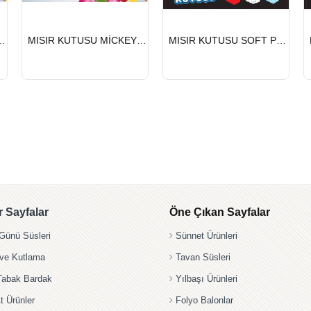
HIZLI
HIZLI
SU PİJİMAX 8 Lİ
MISIR KUTUSU MİCKEY 8 Lİ
MISIR KUTUSU SOFT PEMBE 8 Lİ
GÖNDERİ
GÖNDERİ
 Sayfalar
Öne Çıkan Sayfalar
ünü Süsleri
Sünnet Ürünleri
 ve Kutlama
Tavan Süsleri
Tabak Bardak
Yılbaşı Ürünleri
t Ürünler
Folyo Balonlar