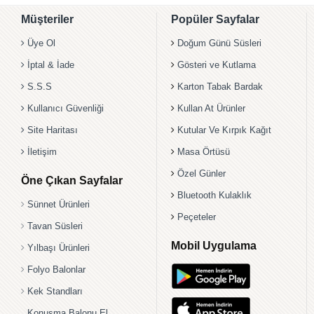
Müşteriler
Popüler Sayfalar
Üye Ol
Doğum Günü Süsleri
İptal & İade
Gösteri ve Kutlama
S.S.S
Karton Tabak Bardak
Kullanıcı Güvenliği
Kullan At Ürünler
Site Haritası
Kutular Ve Kırpık Kağıt
İletişim
Masa Örtüsü
Özel Günler
Öne Çıkan Sayfalar
Bluetooth Kulaklık
Sünnet Ürünleri
Peçeteler
Tavan Süsleri
Mobil Uygulama
Yılbaşı Ürünleri
Folyo Balonlar
Kek Standları
Konuşma Balonu El