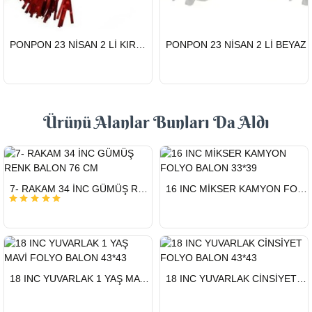
HIZLI
HIZLI
PONPON 23 NİSAN 2 Lİ KIRMIZI
PONPON 23 NİSAN 2 Lİ BEYAZ
GÖNDERİ
GÖNDERİ
Ürünü Alanlar Bunları Da Aldı
HIZLI
HIZLI
7- RAKAM 34 İNC GÜMÜŞ RENK BALON 76 CM
16 INC MİKSER KAMYON FOLYO BALON 33*39
GÖNDERİ
GÖNDERİ
HIZLI
HIZLI
18 INC YUVARLAK 1 YAŞ MAVİ FOLYO BALON 43*43
18 INC YUVARLAK CİNSİYET FOLYO BALON 43*43
GÖNDERİ
GÖNDERİ