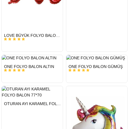
HIZLI
LOVE BÜYÜK FOLYO BALON 65 X 108 CM
GÖNDERİ
HIZLI
HIZLI
ONE FOLYO BALON ALTIN
ONE FOLYO BALON GÜMÜŞ
GÖNDERİ
GÖNDERİ
HIZLI
OTURAN AYI KARAMEL FOLYO BALON 77*70
GÖNDERİ