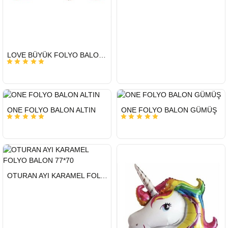
HIZLI
LOVE BÜYÜK FOLYO BALON 65 X 108 CM
GÖNDERİ
HIZLI
HIZLI
ONE FOLYO BALON ALTIN
ONE FOLYO BALON GÜMÜŞ
GÖNDERİ
GÖNDERİ
HIZLI
OTURAN AYI KARAMEL FOLYO BALON 77*70
GÖNDERİ