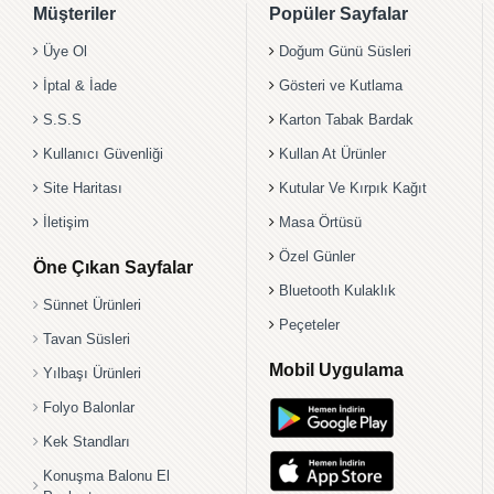
Müşteriler
Popüler Sayfalar
Üye Ol
Doğum Günü Süsleri
İptal & İade
Gösteri ve Kutlama
S.S.S
Karton Tabak Bardak
Kullanıcı Güvenliği
Kullan At Ürünler
Site Haritası
Kutular Ve Kırpık Kağıt
İletişim
Masa Örtüsü
Özel Günler
Öne Çıkan Sayfalar
Bluetooth Kulaklık
Sünnet Ürünleri
Peçeteler
Tavan Süsleri
Mobil Uygulama
Yılbaşı Ürünleri
Folyo Balonlar
Kek Standları
Konuşma Balonu El