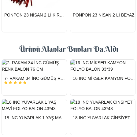
HIZLI
HIZLI
PONPON 23 NİSAN 2 Lİ KIRMIZI
PONPON 23 NİSAN 2 Lİ BEYAZ
GÖNDERİ
GÖNDERİ
Ürünü Alanlar Bunları Da Aldı
HIZLI
HIZLI
7- RAKAM 34 İNC GÜMÜŞ RENK BALON 76 CM
16 INC MİKSER KAMYON FOLYO BALON 33*39
GÖNDERİ
GÖNDERİ
HIZLI
HIZLI
18 INC YUVARLAK 1 YAŞ MAVİ FOLYO BALON 43*43
18 INC YUVARLAK CİNSİYET FOLYO BALON 43*43
GÖNDERİ
GÖNDERİ