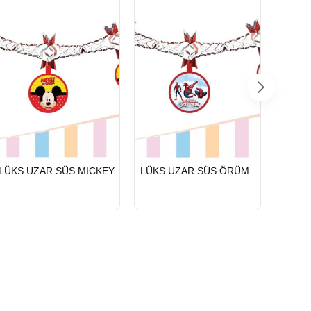
HIZLI
HIZLI
HIZLI
LÜKS UZAR SÜS MICKEY
LÜKS UZAR SÜS ÖRÜMCEK ADAM
LÜKS 
GÖNDERİ
GÖNDERİ
GÖND