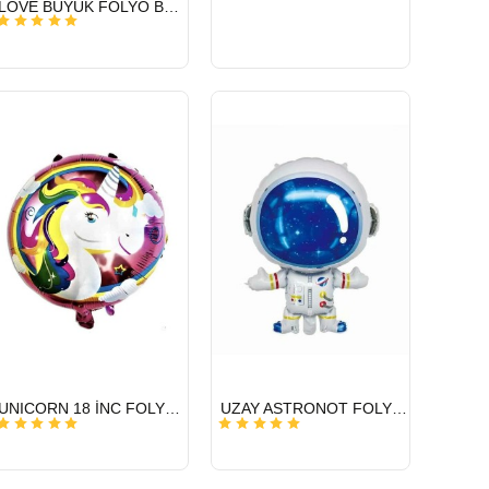
LOVE BÜYÜK FOLYO BALON 65 X 108 CM
GÖNDERİ
HIZLI
HIZLI
UNICORN 18 İNC FOLYO BALON
UZAY ASTRONOT FOLYO BALON 22 İNÇ
GÖNDERİ
GÖNDERİ