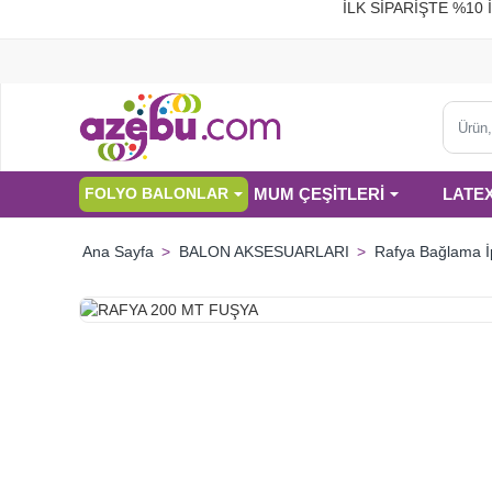
İLK SİPARİŞTE %
Ürün,
kategor
veya
MUM ÇEŞİTLERİ
LATE
FOLYO BALONLAR
marka
ara...
BALON AKSESUARLARI
Rafya Bağlama İ
home
HIZLI
GÖNDERİ