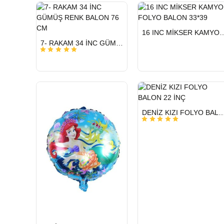
HIZLI
16 INC MİKSER KAMYON FO
GÖNDERİ
HIZLI
7- RAKAM 34 İNC GÜMÜŞ RENK BALON 76 CM
GÖNDERİ
HIZLI
DENİZ KIZI FOLYO BALON
GÖNDERİ
HIZLI