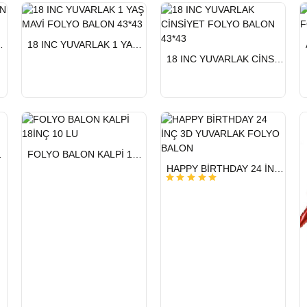
HIZLI
LYO BALON 33*39
18 INC YUVARLAK 1 YAŞ MAVİ FOLYO BALON 43*43
GÖNDERİ
HIZLI
18 INC YUVARLAK CİNSİYET FOLYO BALON 43*43
GÖNDERİ
HIZLI
 22 İNÇ
FOLYO BALON KALPİ 18İNÇ 10 LU
GÖNDERİ
HIZLI
HAPPY BİRTHDAY 24 İNÇ 3D YUVARLAK FOLYO BALON
GÖNDERİ