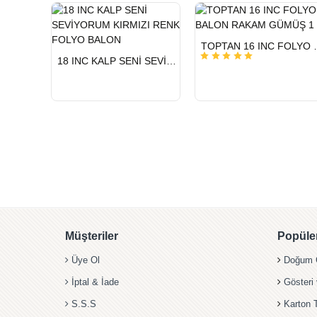
HIZLI
TOPTAN 16 INC
GÖNDERİ
HIZLI
18 INC KALP SENİ SEVİYORUM KIRMIZI RENK FOLYO BALON
GÖNDERİ
Müşteriler
Popüler
Üye Ol
Doğum G
İptal & İade
Gösteri
S.S.S
Karton 