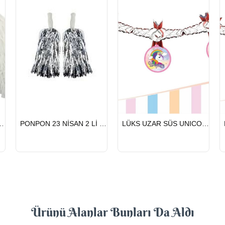
HIZLI
HIZLI
NİSAN 2 Lİ BEYAZ
PONPON 23 NİSAN 2 Lİ GÜMÜŞ
LÜKS UZAR SÜS UNICORN
GÖNDERİ
GÖNDERİ
Ürünü Alanlar Bunları Da Aldı