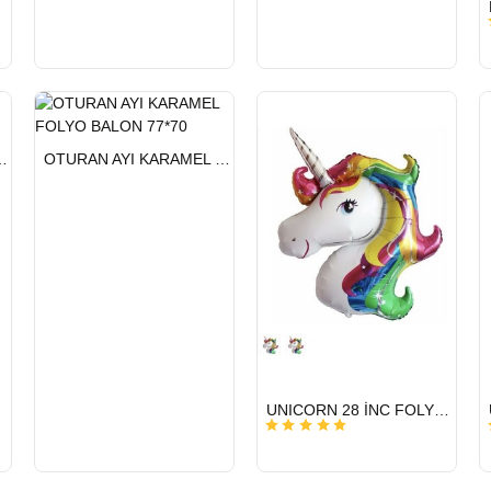
HIZLI
BALON GÜMÜŞ
OTURAN AYI KARAMEL FOLYO BALON 77*70
GÖNDERİ
HIZLI
UNICORN 28 İNC FOLYO BALON
GÖNDERİ