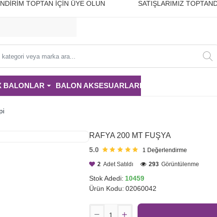
10 İNDİRİM TOPTAN İÇİN ÜYE OLUN SATIŞLARIMIZ TOPTAND
i
X BALONLAR
BALON AKSESUARLARI
PARTİ MALZE
pi
RAFYA 200 MT FUŞYA
5.0
1
Değerlendirme
2
Adet Satıldı
293
Görüntülenme
Stok Adedi:
10459
Ürün Kodu:
02060042